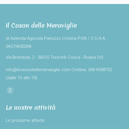
Il Cason delle Meraviglie
di Azienda Agricola Panozzo Cristina P.IVA / C.U.A.A.:
04573430248
Via Brendola, 2 - 36010 Treschè Conca - Roana (VI)
info@ilcasondellemeraviglie.com Cristina: 348 4508752
(dalle 16 alle 19)
Find us on:
Facebook
page
Le nostre attività
opens
in
Le prossime attività
new