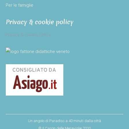
window
Per le famiglie
Privacy & cookie policy
Privacy & cookie policy
Un angolo di Paradiso a 40 minuti dalla città
© Il Cason delle Meraviglie 2020