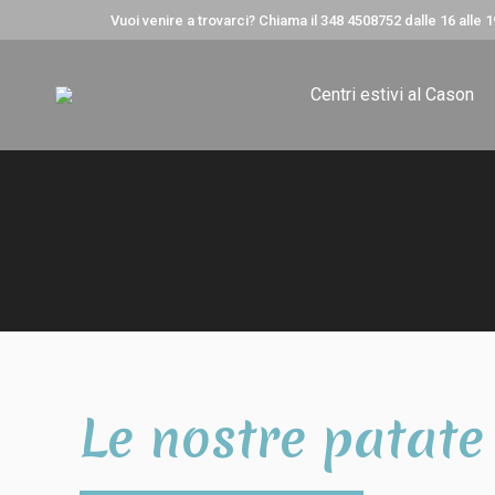
Vuoi venire a trovarci? Chiama il 348 4508752 dalle 16 alle 1
Centri estivi al Cason
Le nostre patate