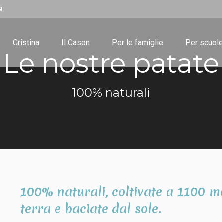
9
Cristina
Il Cason
Per le famiglie
Per scuole
Le nostre patate
100% naturali
100% naturali
, coltivate a 1100 m
terra e baciate dal sole.