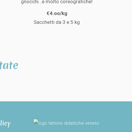
gnocchi…e molto coreografiche!
€4.oo/kg
Sacchetti da 3 e 5 kg
tate
licy